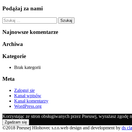
Podążaj za nami
Szukaj:
Najnowsze komentarze
Archiwa
Kategorie
Brak kategorii
Meta
Zaloguj się
Kanał wpisów
Kanał komentarzy
WordPress.org
Korzystając ze stron obsługiwanych przez Pneusej, wyrażasz zgodę n
Zgadzam się
©2018 Pneusej Hlohovec s.r.o.web design and development by
ds cla