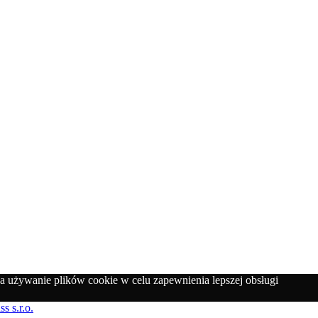
a używanie plików cookie w celu zapewnienia lepszej obsługi
ss s.r.o.